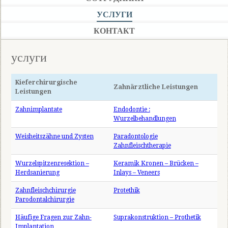
УСЛУГИ
КОНТАКТ
услуги
Kieferchirurgische
Zahnärztliche Leistungen
Leistungen
Zahnimplantate
Endodontie :
Wurzelbehandlungen
Weisheitszähne und Zysten
Paradontologie
Zahnfleischtherapie
Wurzelspitzenresektion –
Keramik Kronen – Brücken –
Herdsanierung
Inlays – Veneers
Zahnfleischchirurgie
Protethik
Parodontalchirurgie
Häufige Fragen zur Zahn-
Suprakonstruktion – Prothetik
Implantation