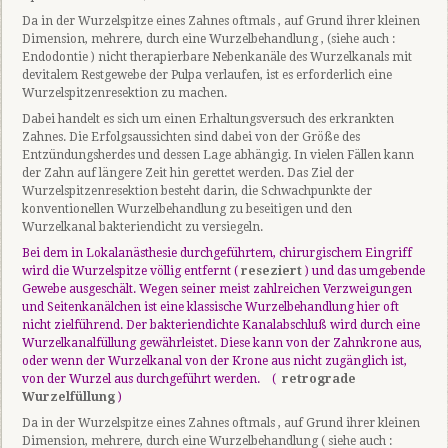
Da in der Wurzelspitze eines Zahnes oftmals , auf Grund ihrer kleinen
Dimension, mehrere, durch eine Wurzelbehandlung , (siehe auch :
Endodontie ) nicht therapierbare Nebenkanäle des Wurzelkanals mit
devitalem Restgewebe der Pulpa verlaufen, ist es erforderlich eine
Wurzelspitzenresektion zu machen.
Dabei handelt es sich um einen Erhaltungsversuch des erkrankten
Zahnes. Die Erfolgsaussichten sind dabei von der Größe des
Entzündungsherdes und dessen Lage abhängig. In vielen Fällen kann
der Zahn auf längere Zeit hin gerettet werden. Das Ziel der
Wurzelspitzenresektion besteht darin, die Schwachpunkte der
konventionellen Wurzelbehandlung zu beseitigen und den
Wurzelkanal bakteriendicht zu versiegeln.
Bei dem in Lokalanästhesie durchgeführtem, chirurgischem Eingriff
wird die Wurzelspitze völlig entfernt (
reseziert
) und das umgebende
Gewebe ausgeschält. Wegen seiner meist zahlreichen Verzweigungen
und Seitenkanälchen ist eine klassische Wurzelbehandlung hier oft
nicht zielführend. Der bakteriendichte Kanalabschluß wird durch eine
Wurzelkanalfüllung gewährleistet. Diese kann von der Zahnkrone aus,
oder wenn der Wurzelkanal von der Krone aus nicht zugänglich ist,
von der Wurzel aus durchgeführt werden. (
retrograde
Wurzelfüllung
)
Da in der Wurzelspitze eines Zahnes oftmals , auf Grund ihrer kleinen
Dimension, mehrere, durch eine Wurzelbehandlung ( siehe auch :