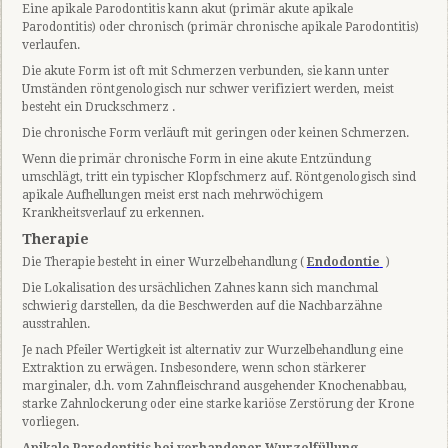
Eine apikale Parodontitis kann akut (primär akute apikale
Parodontitis) oder chronisch (primär chronische apikale Parodontitis)
verlaufen.
Die akute Form ist oft mit Schmerzen verbunden, sie kann unter
Umständen röntgenologisch nur schwer verifiziert werden, meist
besteht ein Druckschmerz .
Die chronische Form verläuft mit geringen oder keinen Schmerzen.
Wenn die primär chronische Form in eine akute Entzündung
umschlägt, tritt ein typischer Klopfschmerz auf. Röntgenologisch sind
apikale Aufhellungen meist erst nach mehrwöchigem
Krankheitsverlauf zu erkennen.
Therapie
Die Therapie besteht in einer Wurzelbehandlung (
Endodontie
)
Die Lokalisation des ursächlichen Zahnes kann sich manchmal
schwierig darstellen, da die Beschwerden auf die Nachbarzähne
ausstrahlen.
Je nach Pfeiler Wertigkeit ist alternativ zur Wurzelbehandlung eine
Extraktion zu erwägen. Insbesondere, wenn schon stärkerer
marginaler, d.h. vom Zahnfleischrand ausgehender Knochenabbau,
starke Zahnlockerung oder eine starke kariöse Zerstörung der Krone
vorliegen.
Apikale Parodontitis bei vorhandener Wurzelfüllung