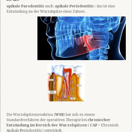
apikale Parodontitis
auch:
apikale Periodontitis :
das ist eine
Entzündung an der Wurzelspitze eines Zahnes .
Die Wurzelspitzenresektion (
WSR
) hat sich zu einem
Standardverfahren der operativen Therapie bei
chronischer
Entzündung im Bereich der Wurzelspitzen
(
CAP
=
C
hronisch
A
pikale
P
eriodontitis ) entwickelt.