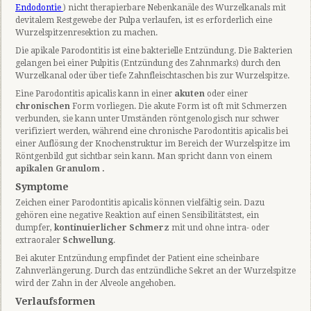
Endodontie
) nicht therapierbare Nebenkanäle des Wurzelkanals mit
devitalem Restgewebe der Pulpa verlaufen, ist es erforderlich eine
Wurzelspitzenresektion zu machen.
Die apikale Parodontitis ist eine bakterielle Entzündung. Die Bakterien
gelangen bei einer Pulpitis (Entzündung des Zahnmarks) durch den
Wurzelkanal oder über tiefe Zahnfleischtaschen bis zur Wurzelspitze.
Eine Parodontitis apicalis kann in einer
akuten
oder einer
chronischen
Form vorliegen. Die akute Form ist oft mit Schmerzen
verbunden, sie kann unter Umständen röntgenologisch nur schwer
verifiziert werden, während eine chronische Parodontitis apicalis bei
einer Auflösung der Knochenstruktur im Bereich der Wurzelspitze im
Röntgenbild gut sichtbar sein kann. Man spricht dann von einem
apikalen Granulom .
Symptome
Zeichen einer Parodontitis apicalis können vielfältig sein. Dazu
gehören eine negative Reaktion auf einen Sensibilitätstest, ein
dumpfer,
kontinuierlicher Schmerz
mit und ohne intra- oder
extraoraler
Schwellung
.
Bei akuter Entzündung empfindet der Patient eine scheinbare
Zahnverlängerung. Durch das entzündliche Sekret an der Wurzelspitze
wird der Zahn in der Alveole angehoben.
Verlaufsformen